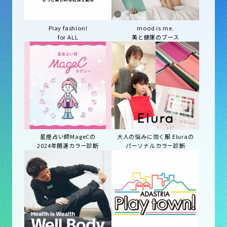
Play fashion!
mood is me.
for ALL
美と健康のブース
星座占い師MageCの
大人の悩みに効く服 Eluraの
2024年開運カラー診断
パーソナルカラー診断