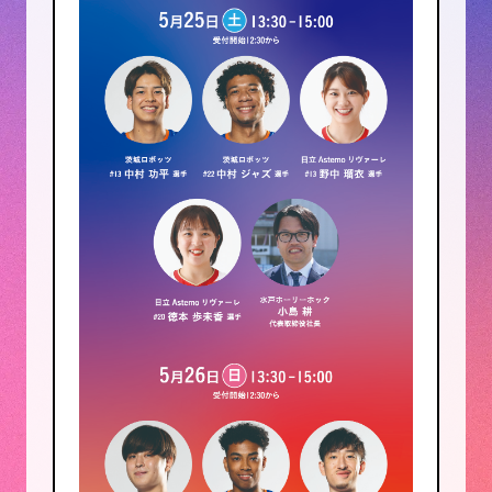
・「地域の人と人がつながり、物を
大切するライフスタイルを楽しむ」
という主旨に賛同してくださる方
・18歳以上の個人、または代表者が
18歳以上のグループ
・出店規約の注意事項を遵守いただ
ける方
・ご自身で搬入・設営・店番ができ
る方
＜販売できるもの＞
・ご家庭で不要になった衣類、雑
貨、子供用品などの「リサイクル
品」
・ご自身が制作した「手作り品や作
品」
■出店者様の持ち物
・出品いただく商品
・釣り銭