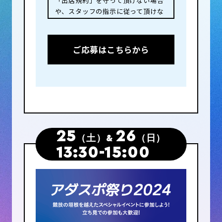
「出店規約」を守って頂けない場合
や、スタッフの指示に従って頂けな
い場合・お客様からの苦情やトラブ
ルが発生した場合等は、即退場いた
だきますこと、ご了承ください。
ご応募はこちらから
■概要
開催日時：5月25日（土）〜
5/26（日）10:00～15:00
会場：アダストリア水戸アリーナ
メインアリーナ（室内）
出店数：40ブース程度
25
26
（土）
&
（日）
※希望者多数の場合は抽選とさせて
13:30-15:00
いただきます
区画サイズ：１ブース 3.0ｍ×3.0
ｍ
出店料：無料
＜出店条件＞