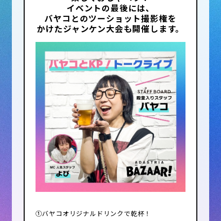
イベントの最後には、
他の出店者様からの苦情やトラブル
バヤコとの
ツーショット撮影権を
が発生した場合等は、即退場して頂
かけたジャンケン大会も開催します。
きます。
「出店のルール」を厳守して頂けな
い方の今後の出店はお断りする場合
があります。
会場は、時間通りに明け渡さねばな
りませんので閉店時刻を厳守してく
ださい。
本利用規約の成立、効力発生、解釈
にあたっては日本法を準拠法といた
します。また、当団体のサービスに
起因または関連して当団体との間で
生じた紛争については東京地方裁判
所を第一審の専属的合意管轄裁判所
といたします。
①バヤコオリジナルドリンクで乾杯！