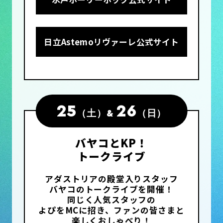
及び危険物等の持ち込みは厳禁とし
ます。
施設及び近隣等に損害を与えた場合
等は、原因となった出店者様に賠償
日立Astemoリヴァーレ公式サイト
責任が発生するのでご注意くださ
い。
良識を持ち、他の出店者様及び来場
者様等に迷惑をかけないようお願い
します。
25
26
（土）
&
（日）
「ゴミは出さない」ことが一番です
が、
バヤコとKP！
「出てしまったゴミ」は必ず各自お
トークライブ
持ち帰りください。
アダストリアの殿堂入りスタッフ
その他、スタッフの指示に従ってく
バヤコのトークライブを開催！
ださい。
同じく人気スタッフの
この「出店規約」を守って頂けない
よぴをMCに招き、
ファンの皆さまと
場合や、スタッフの指示に従って頂
楽しくおしゃべり！
けない場合、