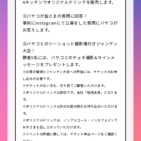
Aキッチンでオリジナルドリンクを販売します。
■お問い合わせ
アダストリアバザール事務局
②バヤコが皆さまの質問に回答！
bazaar@adastria.co.jp
事前にInstagramにて公募をした質問にバヤコが
お答えします。
■当日の受付方法
③バヤコとのツーショット撮影権付きジャンケン
当日は受付時間内に会場にお越し頂
大会！
き受付にて出店手続きをしてくださ
勝者5名には、バヤコとのチェキ撮影&サインメ
い。
ッセージをプレゼントします。
受付時間：9 時00分～9時15分
※お席の確保とジャンケン大会への参加には、チケットのお申
お車でお越しいただくことも可能で
し込みが必要です。
す。
※チケットがない方も、立ち見でご観覧いただけます。
詳細は当選のご連絡の際にご案内い
※オリジナルドリンクは有料です。当日「現地決済」となりま
たしますので、そちらをご確認くだ
す。
さい。
※オリジナルドリンク以外のお飲み物もお持ち込みいただけま
す。
※オリジナルドリンクは、ノンアルコール・ノンカフェインで
お子さまも召し上がっていただけます。
※イベントの詳細に関しては、チケット申込ページをご確認く
ださい。