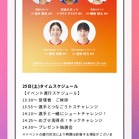
・電卓
・必要に応じてショッピングバッグ
等
・レジャーシート等
※出店者様ご自身で運営をお願いい
たします。
■注意事項
政治、宗教、企業等の宣伝活動はで
きません。
リサイクルの趣旨に逸脱する商品の
25日(土)タイムスケジュール
出品はできかねますので、ご確認の
【イベント進行スケジュール】
上、商品のご準備をお願いいたしま
13:30～ 登壇者 ご挨拶
す。
13:55～ 選手とつなごうトスチャレンジ
14:10～ 選手と一緒にシュートチャレンジ！
以下の禁止品目の出店はお控え下さ
14:25～ めざせ高得点！キックチャレンジ
い。
14:30～ プレゼント抽選会
・違法品の販売
※イベントの進行状況により時間は前後する場合がございま
ブランドのコピー品／ソフトウェア