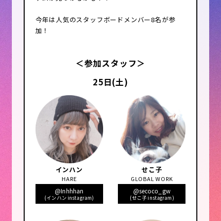
今年は人気のスタッフボードメンバー8名が参
加！
＜参加スタッフ＞
25日(土)
インハン
せこ子
HARE
GLOBAL WORK
@Inhhhan
@secoco_gw
(インハン instagram)
(せこ子 instagram)