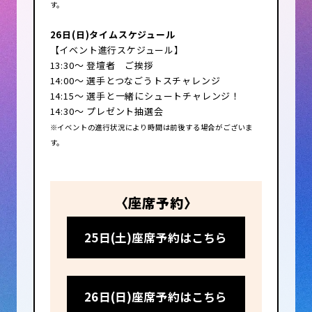
す。
の複製品／その他著作権侵害物や違
法品等。
26日(日)タイムスケジュール
【イベント進行スケジュール】
・許認可が必要な物品等の販売
13:30～ 登壇者 ご挨拶
医薬品、煙草、酒類等。
14:00～ 選手とつなごうトスチャレンジ
14:15～ 選手と一緒にシュートチャレンジ！
・危険物品類の販売
14:30～ プレゼント抽選会
刃物類全般／危険と判断した大工工
※イベントの進行状況により時間は前後する場合がございま
具類／モデルガン／エアーガン／模
す。
造刀等。
・公序良俗に反する物品の販売や行
為
〈座席予約〉
アダルト関連／テキ屋的販売／有料
くじ／盗品
25日(土)座席予約はこちら
不良品を良品と偽るなどの偽情報販
売等。
・飲食品類の販売
26日(日)座席予約はこちら
贈答品を含む飲食品全般。