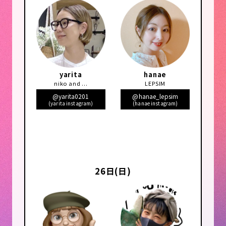
yarita
hanae
niko and ...
LEPSIM
@yarita0201
@hanae_lepsim
(yarita instagram)
(hanae instagram)
26日(日)