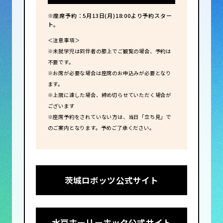
※座席予約：5月13日(月)18:00より予約スター
・趣旨逸脱品類の販売
ト。
多数の新品。
当日に他の出店者から買った商品の
＜注意事項＞
転売行為。
※未就学児は同伴者の膝上でご観覧の場合、予約は
不要です。
・その他の売買や行為
※お席が必要な場合は座席のお申込みが必要となり
骨董品／高額品／動物／自動車／自
ます。
転車やバイク
※上限に達した場合、締め切らせていただく場合が
その他、主催者が不適当と判断した
ございます
品目や行為。
※座席予約をされていない方は、当日「立ち見」で
のご案内となります。予めご了承ください。
会場内の事故（車輌事故を含む）、
人身及び物損事故や盗難等に関して
は、主催者は一切の補償を致しませ
ん。
茨城ロボッツ公式サイト
すべて自己責任・当事者間の責任と
なりますのでご注意ください。
火気、発電機の使用、毒物、爆発物
水戸ホーリーホック公式サイト