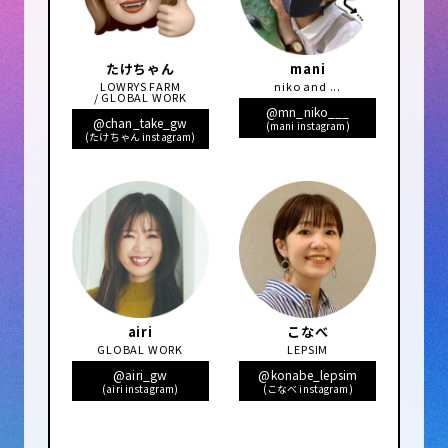
たけちゃん
mani
LOWRYS FARM
niko and ...
/ GLOBAL WORK
@mn_niko___
@chan_take_gw
(mani instagram)
(たけちゃん instagram)
airi
こなべ
GLOBAL WORK
LEPSIM
@airi_gw
@konabe_lepsim
(airi instagram)
(こなべ instagram)