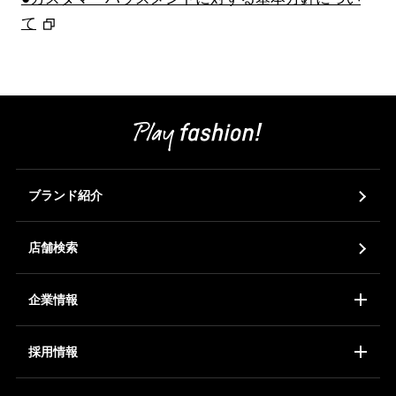
て
ニュース
企業情報
採用情報
IR情報
サステナビリティ
ブランド紹介
店舗検索
企業情報
JP
EN
コーポレートアイデンティティ
会社概要
ア
採用情報
新卒採用
中途採用
ア