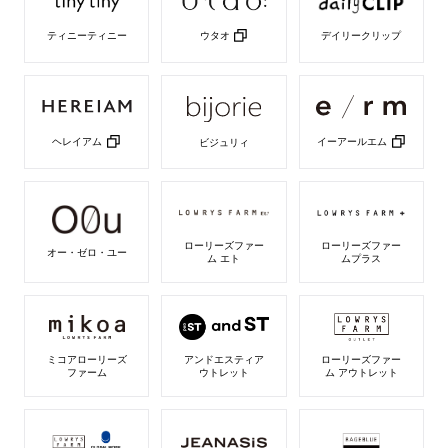
ウタオ
ティニーティニー
デイリークリップ
ブランド紹介
店舗検索
ニュース
ヘレイアム
イーアールエム
ビジュリィ
企業情報
採用情報
ローリーズファー
ローリーズファー
オー・ゼロ・ユー
IR情報
ム エト
ムプラス
サステナビリティ
ミコアローリーズ
アンドエスティア
ローリーズファー
ファーム
ウトレット
ム アウトレット
JP
EN