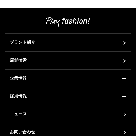
JP
EN
ブランド紹介
店舗検索
企業情報
コーポレートアイデンティティ
会社概要
ア
採用情報
新卒採用
中途採用
ア
ニュース
お問い合わせ