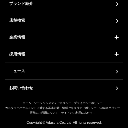
ブランド紹介
JP
EN
店舗検索
企業情報
コーポレートアイデンティティ
会社概要
ア
採用情報
新卒採用
中途採用
ア
ニュース
お問い合わせ
ホーム
ソーシャルメディアポリシー
プライバシーポリシー
カスタマーハラスメントに対する基本方針
情報セキュリティポリシー
Cookieポリシー
店舗のご利用について
サイトのご利用にあたって
Copyright © Adastria Co., Ltd. All rights reserved.