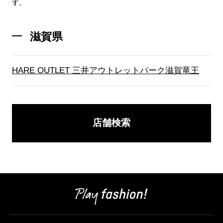
す。
滋賀県
ブランド紹介
店舗検索
HARE OUTLET 三井アウトレットパーク滋賀竜王
ニュース
企業情報
採用情報
店舗検索
IR情報
サステナビリティ