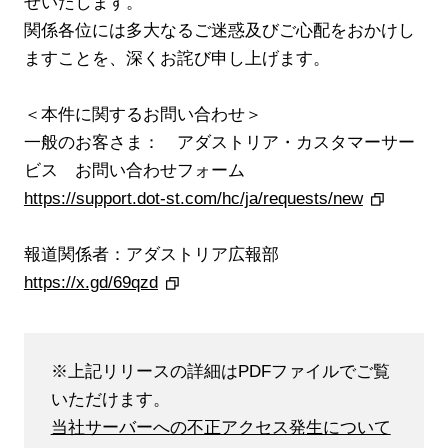
せいたします。
ブランド紹介
関係各位には多大なるご迷惑及びご心配をおかけし
ますことを、深くお詫び申し上げます。
店舗検索
ニュース
＜本件に関するお問い合わせ＞
一般のお客さま： アダストリア・カスタマーサー
企業情報
ビス お問い合わせフォーム
採用情報
https://support.dot-st.com/hc/ja/requests/new
IR情報
報道関係者：アダストリア広報部
https://x.gd/69qzd
サステナビリティ
※上記リリースの詳細はPDFファイルでご覧
いただけます。
JP
EN
当社サーバーへの不正アクセス発生について