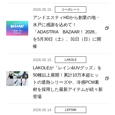
ブランド紹介
2026.05.15
コーポレート
店舗検索
アンドエスティHDから創業の地・
ニュース
水戸に感謝を込めて！
「ADASTRIA BAZAAR！ 2026」
企業情報
を5月30日（土）、31日（日）に開
採用情報
催
IR情報
2026.05.15
LAKOLE
サステナビリティ
LAKOLEが「レイン&UVグッズ」を
50種以上展開！累計10万本超ヒッ
トの遮熱シリーズや、冷感PCM素
材を採用した最新アイテムが続々新
登場
JP
EN
2026.05.14
LEPSIM