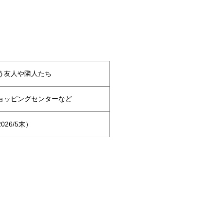
う友人や隣人たち
ョッピングセンターなど
026/5末）